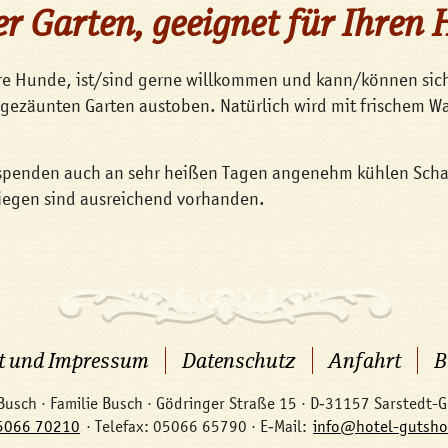
r Garten, geeignet für Ihren
re Hunde, ist/sind gerne willkommen und kann/können sic
gezäunten Garten austoben. Natürlich wird mit frischem W
spenden auch an sehr heißen Tagen angenehm kühlen Scha
iegen sind ausreichend vorhanden.
t und Impressum
Datenschutz
Anfahrt
B
Busch · Familie Busch · Gödringer Straße 15 · D‑31157 Sarstedt-
5066 70210
· Telefax: 05066 65790 · E‑Mail:
info@hotel-gutsho