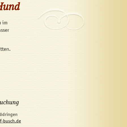
 Hund
h im
asser
tten.
uchung
Gödringen
f-busch.de